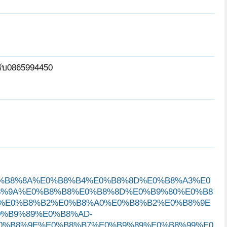
รับ0865994450
Sober
noonei789
Daboy
TKsBooMT
lemuoi
80%E0%B8%8A%E0%B8%B4%E0%B8%8D%E0%B8%A3%E0
ligore
ืnongandaoms
pobchai
8%9A%E0%B8%B8%E0%B8%8D%E0%B9%80%E0%B8
%E0%B8%B2%E0%B8%A0%E0%B8%B2%E0%B8%9E
%B9%89%E0%B8%AD-
0%B8%9E%E0%B8%B7%E0%B9%89%E0%B8%99%E0