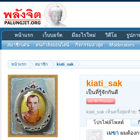
หน้าแรก
เว็บบอร์ด
มีอะไรใหม่
วิดีโอ
รูปภา
สมาชิกเด่น
คนกำลังออนไลน์
กิจกรรมล่าสุด
Moderators
หน้าแรก
สมาชิก
kiati_sak
kiati_sak
เป็นที่รู้จักกันดี
สมาชิก Premium
kiati_sak เห็นครั้งสุดท้าย:
ว
โปรไฟล์โพสต์
เมขา
ผมต้องก