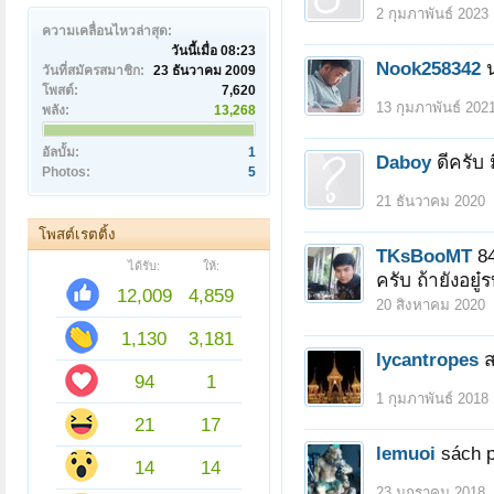
2 กุมภาพันธ์ 2023
ความเคลื่อนไหวล่าสุด:
วันนี้เมื่อ 08:23
Nook258342
วันที่สมัครสมาชิก:
23 ธันวาคม 2009
โพสต์:
7,620
13 กุมภาพันธ์ 202
พลัง:
13,268
อัลบั้ม:
1
Daboy
ดีครับ
Photos:
5
21 ธันวาคม 2020
โพสต์เรตติ้ง
TKsBooMT
8
ได้รับ:
ให้:
ครับ ถ้ายังอย
12,009
4,859
20 สิงหาคม 2020
1,130
3,181
lycantropes
ส
94
1
1 กุมภาพันธ์ 2018
21
17
lemuoi
sách 
14
14
23 มกราคม 2018