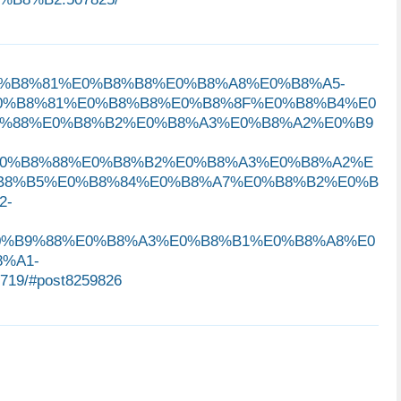
B2%E0%B8%81%E0%B8%B8%E0%B8%A8%E0%B8%A5-
0%B8%81%E0%B8%B8%E0%B8%8F%E0%B8%B4%E0
8%88%E0%B8%B2%E0%B8%A3%E0%B8%A2%E0%B9
0%B8%88%E0%B8%B2%E0%B8%A3%E0%B8%A2%E
B8%B5%E0%B8%84%E0%B8%A7%E0%B8%B2%E0%B
2-
0%B9%88%E0%B8%A3%E0%B8%B1%E0%B8%A8%E0
%A1-
/#post8259826