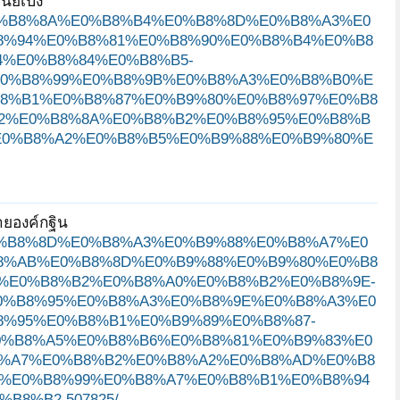
ี่เป็ง
80%E0%B8%8A%E0%B8%B4%E0%B8%8D%E0%B8%A3%E0
8%94%E0%B8%81%E0%B8%90%E0%B8%B4%E0%B8
%E0%B8%84%E0%B8%B5-
0%B8%99%E0%B8%9B%E0%B8%A3%E0%B8%B0%E
8%B1%E0%B8%87%E0%B9%80%E0%B8%97%E0%B8
2%E0%B8%8A%E0%B8%B2%E0%B8%95%E0%B8%B
E0%B8%A2%E0%B8%B5%E0%B9%88%E0%B9%80%E
ายองค์กฐิน
B4%E0%B8%8D%E0%B8%A3%E0%B9%88%E0%B8%A7%E0
8%AB%E0%B8%8D%E0%B9%88%E0%B9%80%E0%B8
%E0%B8%B2%E0%B8%A0%E0%B8%B2%E0%B8%9E-
0%B8%95%E0%B8%A3%E0%B8%9E%E0%B8%A3%E0
%95%E0%B8%B1%E0%B9%89%E0%B8%87-
0%B8%A5%E0%B8%B6%E0%B8%81%E0%B9%83%E0
8%A7%E0%B8%B2%E0%B8%A2%E0%B8%AD%E0%B8
%E0%B8%99%E0%B8%A7%E0%B8%B1%E0%B8%94
8%B2.507825/