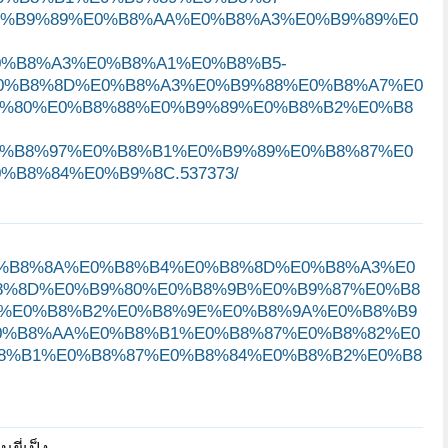
0%B9%89%E0%B8%AA%E0%B8%A3%E0%B9%89%E0
%B8%A3%E0%B8%A1%E0%B8%B5-
0%B8%8D%E0%B8%A3%E0%B9%88%E0%B8%A7%E0
%80%E0%B8%88%E0%B9%89%E0%B8%B2%E0%B8
%B8%97%E0%B8%B1%E0%B9%89%E0%B8%87%E0
B8%84%E0%B9%8C.537373/
80%E0%B8%8A%E0%B8%B4%E0%B8%8D%E0%B8%A3%E0
8%8D%E0%B9%80%E0%B8%9B%E0%B9%87%E0%B8
0%E0%B8%B2%E0%B8%9E%E0%B8%9A%E0%B8%B9
0%B8%AA%E0%B8%B1%E0%B8%87%E0%B8%82%E0
8%B1%E0%B8%87%E0%B8%84%E0%B8%B2%E0%B8