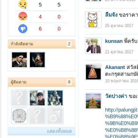
5
5
ลืมจัง
ขอราคาแ
4
0
25 ตุลาคม 2017
6
0
kunsan
พี่คร
กำลังติดตาม
2
21 ตุลาคม 2017
Akanant
สวัสด
ตะกรุดสามกษัต
10 พฤษภาคม 201
ผู้ติดตาม
8
วัดปางค่า
ขอเ
http://pal
%B9%88%E0
%9B%E0%B9
%E0%B8%88
แสดงทั้งหมด
%E0%B8%9E