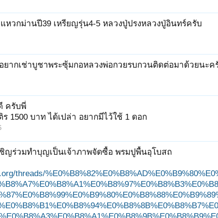
หวกม่านปี39 เหรียญรุ่น4-5 หลวงปู่ปรงหลวงปู่อินทร์ครับ
ับอยากเช่าบูชาพระซุ้มกอหลวงพ่อกวยรบกวนติดต่อมาด้วยนะค
ี ครับพี่
ิร 1500 บาท ได้เปล่า อยากมีไว้ใช้ 1 ดอก
6
ชิญร่วมทำบุญเป็นเจ้าภาพจัดซื้อ พรมปูพื้นอุโบสถ
ungjit.org/threads/%E0%B8%82%E0%B8%AD%E0%B9%
%B8%A7%E0%B8%A1%E0%B8%97%E0%B8%B3%E0%B
%87%E0%B8%99%E0%B9%80%E0%B8%88%E0%B9%89
%E0%B8%B1%E0%B8%94%E0%B8%8B%E0%B8%B7%E0
%E0%B8%A3%E0%B8%A1%E0%B8%9B%E0%B8%B9%E