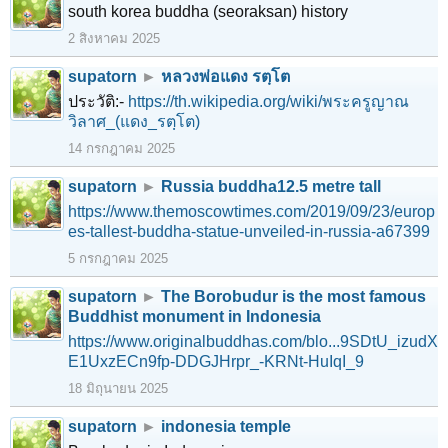
south korea buddha (seoraksan) history
2 สิงหาคม 2025
supatorn
►
หลวงพ่อแดง รตฺโต
ประวัติ:-
https://th.wikipedia.org/wiki/พระครูญาณ
วิลาศ_(แดง_รตฺโต)
14 กรกฎาคม 2025
supatorn
►
Russia buddha12.5 metre tall
https://www.themoscowtimes.com/2019/09/23/europ
es-tallest-buddha-statue-unveiled-in-russia-a67399
5 กรกฎาคม 2025
supatorn
►
The Borobudur is the most famous
Buddhist monument in Indonesia
https://www.originalbuddhas.com/blo...9SDtU_izudX
E1UxzECn9fp-DDGJHrpr_-KRNt-HuIqI_9
18 มิถุนายน 2025
supatorn
►
indonesia temple