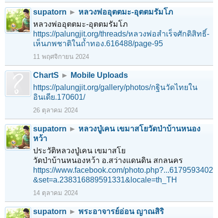
supatorn
►
หลวงพ่ออุตตมะ-อุตตมรัมโภ
หลวงพ่ออุตตมะ-อุตตมรัมโภ
https://palungjit.org/threads/หลวงพ่อสำเร็จศักดิสิทธิ์-
เห็นภพชาติในถ้ำทอง.616488/page-95
11 พฤศจิกายน 2024
ChartS
►
Mobile Uploads
https://palungjit.org/gallery/photos/กฐินวัดไทยใน
อินเดีย.170601/
26 ตุลาคม 2024
supatorn
►
หลวงปู่เคน เขมาสโยวัดป่าบ้านหนอง
หว้า
ประวัติหลวงปู่เคน เขมาสโย
วัดป่าบ้านหนองหว้า อ.สว่างแดนดิน สกลนคร
https://www.facebook.com/photo.php?...6179593402
&set=a.238316889591331&locale=th_TH
14 ตุลาคม 2024
1
2
3
4
5
6
→
116
ถัดไป >
supatorn
►
พระอาจารย์อ่อน ญาณสิริ