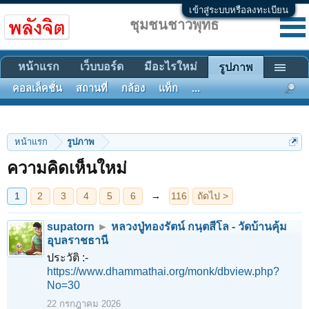
เข้าสู่ระบบหรือลงทะเบียน
ชุมชนชาวพุทธ
หน้าแรก
เว็บบอร์ด
มีอะไรใหม่
รูปภาพ
คอลเล็คชั่น
สถานที่
กล้อง
แท็ก
...
1
2
3
4
5
6
→
116
ถัดไป >
หน้าแรก
รูปภาพ
ความคิดเห็นใหม่
supatorn
►
หลวงปู่ทองรัตน์ กนฺตสีโล - วัดบ้านคุ้ม
อุบลราชธานี
ประวัติ :-
https://www.dhammathai.org/monk/dbview.php?
No=30
22 กรกฎาคม 2026