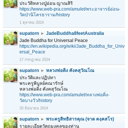
ประวัติหลวงปู่อ่อน ญาณสิริ
https://www.web-pra.com/amulet/พระอาจารย์อ่อน-
วัดป่านิโครธาราม/history
1 ตุลาคม 2024
supatorn
►
JadeBuddha8feetAustralia
Jade Buddha for Universal Peace
https://en.wikipedia.org/wiki/Jade_Buddha_for_Univ
ersal_Peace
17 กรกฎาคม 2024
supatorn
►
หลวงพ่อดิ่ง คังคสุวัณโณ
ประวัติและปฏิปทา
พระครูพิบูลย์คณารักษ์
หลวงพ่อดิ่ง คังคสุวัณโณ
https://www.web-pra.com/amulet/หลวงพ่อดิ่ง-
วัดบางวัว/history
20 มิถุนายน 2024
supatorn
►
พระครูสิทธิสารคุณ (จาด คงฺคสโร)
รายละเอียดวัตถุมงคลของท่าน