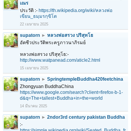
เณร
ประวัติ :-
https://th.wikipedia.org/wiki/หลวงพ่อ
เขียน_ธมฺมรกฺขิโต
22 เมษายน 2025
supatorn
►
หลวงพ่อสรวง ปริสุทโธ
อัตชีวประวัติพระครูภาวนาภิรมย์
หลวงพ่อสรวง ปริสุทฺโธ:-
http://www.watpanead.com/aticle2.html
15 เมษายน 2025
supatorn
►
SpringtempleBuddha420feetchina
Zhongyuan BuddhaChina
https://www.google.com/search?client=firefox-b-1-
d&q=The+tallest+Buddha+in+the+world
14 มีนาคม 2025
supatorn
►
2ndor3rd century pakistan Buddha
:-
https://simple.wikipedia.org/wiki/Seated_Buddha_fr