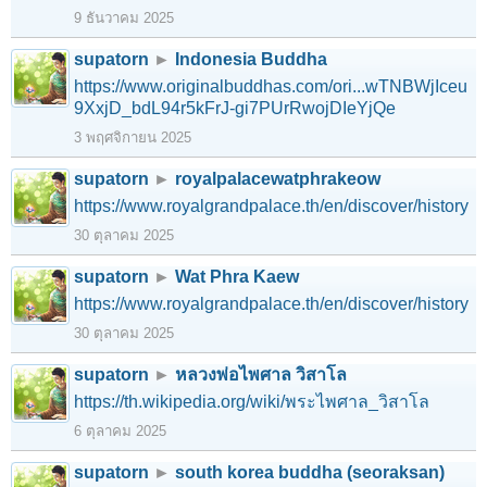
9 ธันวาคม 2025
supatorn
►
Indonesia Buddha
https://www.originalbuddhas.com/ori...wTNBWjIceu
9XxjD_bdL94r5kFrJ-gi7PUrRwojDIeYjQe
3 พฤศจิกายน 2025
supatorn
►
royalpalacewatphrakeow
https://www.royalgrandpalace.th/en/discover/history
30 ตุลาคม 2025
supatorn
►
Wat Phra Kaew
https://www.royalgrandpalace.th/en/discover/history
30 ตุลาคม 2025
supatorn
►
หลวงพ่อไพศาล วิสาโล
https://th.wikipedia.org/wiki/พระไพศาล_วิสาโล
6 ตุลาคม 2025
supatorn
►
south korea buddha (seoraksan)