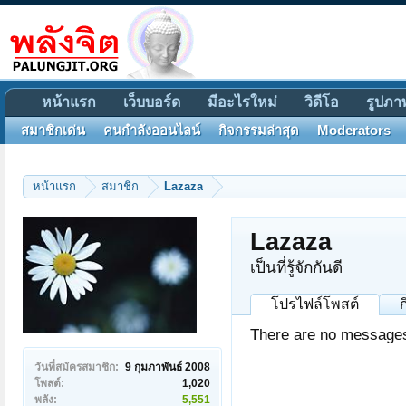
หน้าแรก
เว็บบอร์ด
มีอะไรใหม่
วิดีโอ
รูปภา
สมาชิกเด่น
คนกำลังออนไลน์
กิจกรรมล่าสุด
Moderators
หน้าแรก
สมาชิก
Lazaza
Lazaza
เป็นที่รู้จักกันดี
โปรไฟล์โพสต์
There are no messages 
วันที่สมัครสมาชิก:
9 กุมภาพันธ์ 2008
โพสต์:
1,020
พลัง:
5,551